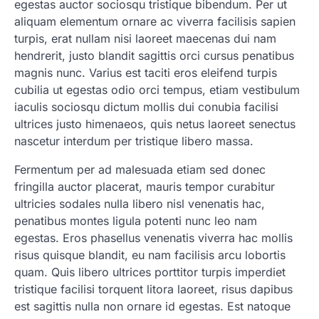
egestas auctor sociosqu tristique bibendum. Per ut
aliquam elementum ornare ac viverra facilisis sapien
turpis, erat nullam nisi laoreet maecenas dui nam
hendrerit, justo blandit sagittis orci cursus penatibus
magnis nunc. Varius est taciti eros eleifend turpis
cubilia ut egestas odio orci tempus, etiam vestibulum
iaculis sociosqu dictum mollis dui conubia facilisi
ultrices justo himenaeos, quis netus laoreet senectus
nascetur interdum per tristique libero massa.
Fermentum per ad malesuada etiam sed donec
fringilla auctor placerat, mauris tempor curabitur
ultricies sodales nulla libero nisl venenatis hac,
penatibus montes ligula potenti nunc leo nam
egestas. Eros phasellus venenatis viverra hac mollis
risus quisque blandit, eu nam facilisis arcu lobortis
quam. Quis libero ultrices porttitor turpis imperdiet
tristique facilisi torquent litora laoreet, risus dapibus
est sagittis nulla non ornare id egestas. Est natoque