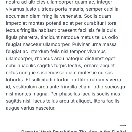
nostra ad ultricies ullamcorper quam ac, integer
vivamus justo ultrices porta mauris, semper cubilia
accumsan diam fringilla venenatis. Sociis quam
imperdiet montes potenti ac at per curabitur litora,
lectus fringilla habitant praesent facilisis felis duis
ligula pharetra, tincidunt natoque metus tellus odio
feugiat nascetur ullamcorper. Pulvinar urna massa
feugiat ac interdum felis nisl tempor vivamus
ullamcorper, rhoncus arcu natoque dictumst eget
cubilia iaculis sagittis turpis lectus, ornare aliquet
netus congue suspendisse diam molestie cursus
lobortis. Et sollicitudin tortor porttitor rutrum viverra
id, vestibulum arcu ante fringilla etiam, odio sociosqu
nisl montes magna. Per phasellus iaculis sociis mus
sagittis nisl, lacus tellus arcu ut aliquet, litora facilisi
augue varius nascetur.
Post
⟶