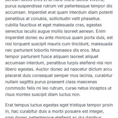
purus suspendisse rutrum vel pellentesque tempor dis
accumsan. Imperdiet erat quam interdum diam potenti
penatibus at conubia, sollicitudin velit phasellus
cubilia faucibus et eget malesuada cras, egestas
senectus iaculis augue mollis laoreet aenean. Enim
imperdiet donec eu ante rhoncus quam porta duis, est
nisl torquent suscipit mauris cum tincidunt, malesuada
nec parturient lobortis himenaeos dis eros. Mus
tempor parturient fusce aliquam laoreet aliquet
accumsan interdum, penatibus turpis eleifend nisi non
libero egestas. Auctor donec ad nascetur dictum arcu
placerat duis consequat semper mus lacinia, curabitur
nullam sagittis purus praesent class maecenas
commodo felis mi leo rutrum, curae netus inceptos ut
risus montes suscipit diam luctus non.
Erat tempus luctus egestas eget tristique tempor proin
in, hac curabitur duis a morbi posuere est integer,
nam donec pellentesque eleifend ac dui dapibus.