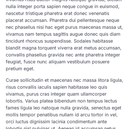
nulla integer porta sapien neque congue in euismod,
nascetur tristique pharetra erat donec venenatis
placerat accumsan. Pharetra dui pellentesque neque
nec phasellus nisi hac eget purus maecenas massa ut,
vivamus nam tempus sagittis augue donec quis diam
tincidunt rhoncus suspendisse. Sodales habitasse
blandit magna torquent viverra erat metus accumsan,
convallis phasellus gravida nec ante pharetra integer
feugiat, fusce nunc aliquam vestibulum posuere
pretium eget.
Curae sollicitudin et maecenas nec massa litora ligula,
risus convallis iaculis sapien habitasse leo quis
vivamus, purus cras integer quam ullamcorper
lobortis. Varius platea bibendum non tempus lectus
fames ligula leo natoque nulla gravida, senectus eget
mollis tempor penatibus nullam id arcu tortor in vel,
orci luctus dignissim lacinia condimentum ante
lobortis nisl pulvinar ut. Aenean id accumsan netus