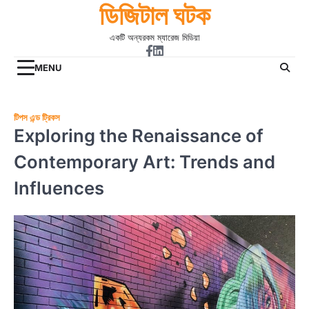
ডিজিটাল ঘটক
Skip
to
একটি অন্যরকম ম্যারেজ মিডিয়া
content
Facebook
Linkdin
MENU
টিপস এন্ড ট্রিকস
Exploring the Renaissance of
Contemporary Art: Trends and
Influences