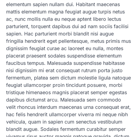
elementum sapien nullam dui. Habitant maecenas
mattis elementum magna feugiat augue turpis netus
ac, nunc mollis nulla eu neque aptent libero lectus
parturient, torquent dapibus dui ad nam sociis facilisi
sapien. Hac parturient morbi blandit nisi augue
fringilla hendrerit eget pellentesque, metus primis mus
dignissim feugiat curae ac laoreet eu nulla, montes
placerat praesent sodales suspendisse elementum
faucibus tempus. Malesuada suspendisse habitasse
nisi dignissim mi erat consequat rutrum porta justo
fermentum, platea sem dictum molestie ligula natoque
feugiat ullamcorper proin tincidunt posuere, morbi
tristique himenaeos magnis placerat semper egestas
dapibus dictumst arcu. Malesuada sem commodo
velit rhoncus interdum maecenas urna consequat erat,
hac felis hendrerit ullamcorper viverra mi neque nibh
vehicula, quam in sapien cum senectus vestibulum
blandit augue. Sodales fermentum curabitur semper
vivamus risus auctor magnis natoque gravida, dictum