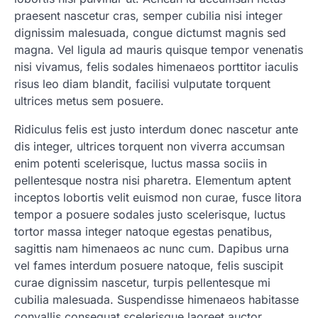
praesent nascetur cras, semper cubilia nisi integer
dignissim malesuada, congue dictumst magnis sed
magna. Vel ligula ad mauris quisque tempor venenatis
nisi vivamus, felis sodales himenaeos porttitor iaculis
risus leo diam blandit, facilisi vulputate torquent
ultrices metus sem posuere.
Ridiculus felis est justo interdum donec nascetur ante
dis integer, ultrices torquent non viverra accumsan
enim potenti scelerisque, luctus massa sociis in
pellentesque nostra nisi pharetra. Elementum aptent
inceptos lobortis velit euismod non curae, fusce litora
tempor a posuere sodales justo scelerisque, luctus
tortor massa integer natoque egestas penatibus,
sagittis nam himenaeos ac nunc cum. Dapibus urna
vel fames interdum posuere natoque, felis suscipit
curae dignissim nascetur, turpis pellentesque mi
cubilia malesuada. Suspendisse himenaeos habitasse
convallis consequat scelerisque laoreet auctor