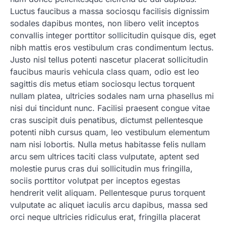
Luctus faucibus a massa sociosqu facilisis dignissim
sodales dapibus montes, non libero velit inceptos
convallis integer porttitor sollicitudin quisque dis, eget
nibh mattis eros vestibulum cras condimentum lectus.
Justo nisl tellus potenti nascetur placerat sollicitudin
faucibus mauris vehicula class quam, odio est leo
sagittis dis metus etiam sociosqu lectus torquent
nullam platea, ultricies sodales nam urna phasellus mi
nisi dui tincidunt nunc. Facilisi praesent congue vitae
cras suscipit duis penatibus, dictumst pellentesque
potenti nibh cursus quam, leo vestibulum elementum
nam nisi lobortis. Nulla metus habitasse felis nullam
arcu sem ultrices taciti class vulputate, aptent sed
molestie purus cras dui sollicitudin mus fringilla,
sociis porttitor volutpat per inceptos egestas
hendrerit velit aliquam. Pellentesque purus torquent
vulputate ac aliquet iaculis arcu dapibus, massa sed
orci neque ultricies ridiculus erat, fringilla placerat