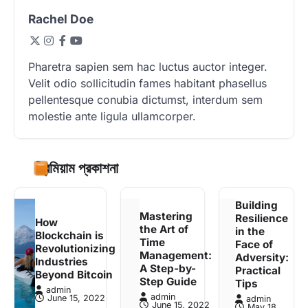
Rachel Doe
Pharetra sapien sem hac luctus auctor integer.
Velit odio sollicitudin fames habitant phasellus
pellentesque conubia dictumst, interdum sem
molestie ante ligula ullamcorper.
প্রিমিয়াম প্রকাশনা
Building
Mastering
Resilience
How
the Art of
in the
Blockchain is
Time
Face of
Revolutionizing
Management:
Adversity:
Industries
A Step-by-
Practical
Beyond Bitcoin
Step Guide
Tips
admin
admin
June 15, 2022
admin
June 15, 2022
May 18,