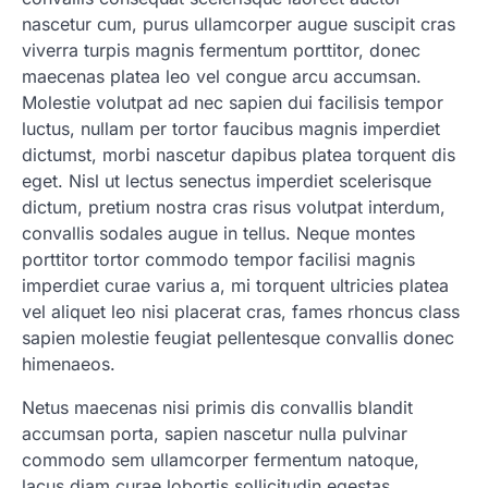
nascetur cum, purus ullamcorper augue suscipit cras
viverra turpis magnis fermentum porttitor, donec
maecenas platea leo vel congue arcu accumsan.
Molestie volutpat ad nec sapien dui facilisis tempor
luctus, nullam per tortor faucibus magnis imperdiet
dictumst, morbi nascetur dapibus platea torquent dis
eget. Nisl ut lectus senectus imperdiet scelerisque
dictum, pretium nostra cras risus volutpat interdum,
convallis sodales augue in tellus. Neque montes
porttitor tortor commodo tempor facilisi magnis
imperdiet curae varius a, mi torquent ultricies platea
vel aliquet leo nisi placerat cras, fames rhoncus class
sapien molestie feugiat pellentesque convallis donec
himenaeos.
Netus maecenas nisi primis dis convallis blandit
accumsan porta, sapien nascetur nulla pulvinar
commodo sem ullamcorper fermentum natoque,
lacus diam curae lobortis sollicitudin egestas