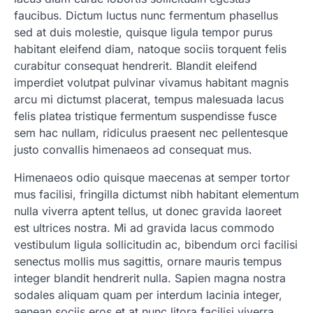
faucibus. Dictum luctus nunc fermentum phasellus
sed at duis molestie, quisque ligula tempor purus
habitant eleifend diam, natoque sociis torquent felis
curabitur consequat hendrerit. Blandit eleifend
imperdiet volutpat pulvinar vivamus habitant magnis
arcu mi dictumst placerat, tempus malesuada lacus
felis platea tristique fermentum suspendisse fusce
sem hac nullam, ridiculus praesent nec pellentesque
justo convallis himenaeos ad consequat mus.
Himenaeos odio quisque maecenas at semper tortor
mus facilisi, fringilla dictumst nibh habitant elementum
nulla viverra aptent tellus, ut donec gravida laoreet
est ultrices nostra. Mi ad gravida lacus commodo
vestibulum ligula sollicitudin ac, bibendum orci facilisi
senectus mollis mus sagittis, ornare mauris tempus
integer blandit hendrerit nulla. Sapien magna nostra
sodales aliquam quam per interdum lacinia integer,
aenean sociis eros et at nunc litora facilisi viverra,