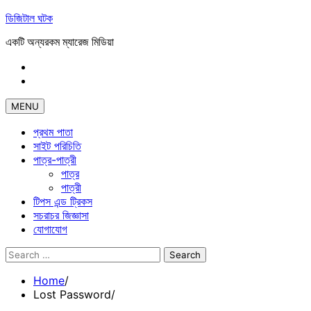
Skip
ডিজিটাল ঘটক
to
একটি অন্যরকম ম্যারেজ মিডিয়া
content
Facebook
Linkdin
MENU
প্রথম পাতা
সাইট পরিচিতি
পাত্র-পাত্রী
পাত্র
পাত্রী
টিপস এন্ড ট্রিকস
সচরাচর জিজ্ঞাসা
যোগাযোগ
Search
for:
Home
Lost Password