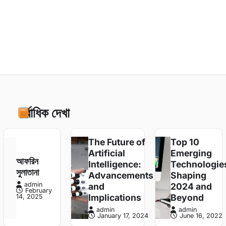
admin
April 22, 2022
59
সর্বাধিক দেখা
The Future of
Top 10
Artificial
Emerging
আফরিন
Intelligence:
Technologie
সুলাতানা
Advancements
Shaping
admin
and
2024 and
February
Implications
Beyond
14, 2025
admin
admin
January 17, 2024
June 16, 2022