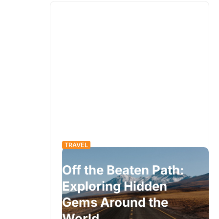
TRAVEL
Off the Beaten Path:
eys: A
Exploring Hidden
ide to
Gems Around the
World