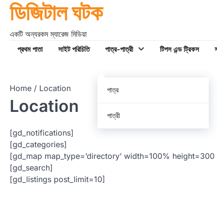
ডিজিটাল ঘটক
Skip
to
content
একটি অন্যরকম ম্যারেজ মিডিয়া
প্রথম পাতা
সাইট পরিচিতি
পাত্র-পাত্রী
টিপস এন্ড ট্রিকস
স
Home
Location
পাত্র
Location
পাত্রী
[gd_notifications]
[gd_categories]
[gd_map map_type=’directory’ width=100% height=300 sear
[gd_search]
[gd_listings post_limit=10]