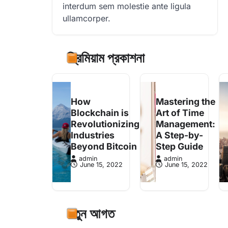
interdum sem molestie ante ligula
ullamcorper.
প্রিমিয়াম প্রকাশনা
How
Mastering the
Blockchain is
Art of Time
Revolutionizing
Management:
Industries
A Step-by-
Beyond Bitcoin
Step Guide
admin
admin
June 15, 2022
June 15, 2022
নতুন আগত