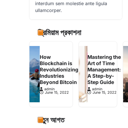
interdum sem molestie ante ligula
ullamcorper.
প্রিমিয়াম প্রকাশনা
How
Mastering the
Blockchain is
Art of Time
Revolutionizing
Management:
Industries
A Step-by-
Beyond Bitcoin
Step Guide
admin
admin
June 15, 2022
June 15, 2022
নতুন আগত