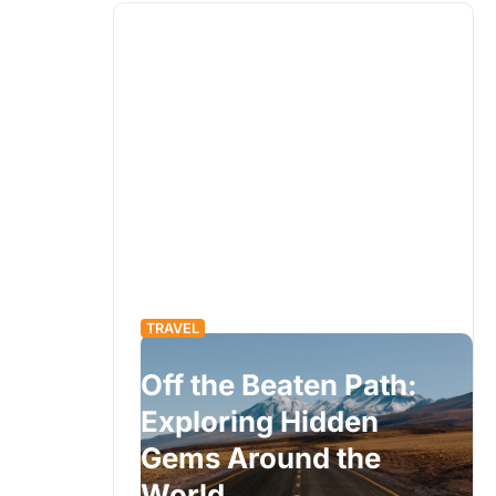
TRAVEL
Off the Beaten Path:
eys: A
Exploring Hidden
ide to
Gems Around the
World