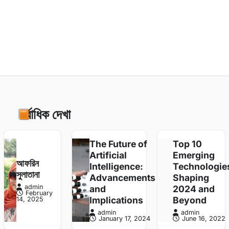
admin
April 22, 2022
601
সর্বাধিক দেখা
The Future of
Top 10
Artificial
Emerging
আফরিন
Intelligence:
Technologie
সুলাতানা
Advancements
Shaping
admin
and
2024 and
February
Implications
Beyond
14, 2025
admin
admin
January 17, 2024
June 16, 2022